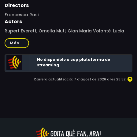
Directors
Francesco Rosi
Actors
Rupert Everett, Ornella Muti, Gian Maria Volonté, Lucia
Bosè, Anthony Delon, Alain Cuny, Sergi Mateu, Vicky
Més...
Hernández, Caroline Lang, Carolina Rosi, Silverio Blasi,
Carlos Miranda, Rogerio Miranda, Leonor Gonzales,
No disponible a cap plataforma de
Edgardo Román, Irene Papas, Lucy Martínez
streaming
Darrera actualització: 7 d'agost de 2026 a les 23:32