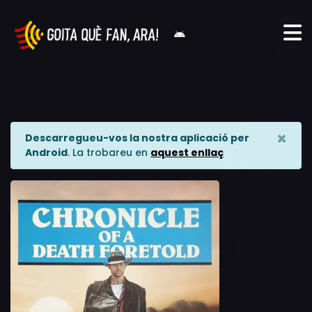
×
Descarregueu-vos la nostra aplicació per
Android
. La trobareu en
aquest enllaç