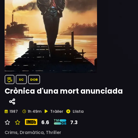
SC
DOB
Crònica d'una mort anunciada
Tràiler
Llista
1987
1h 49m
6.6
7.3
Crims,
Dramàtica,
Thriller