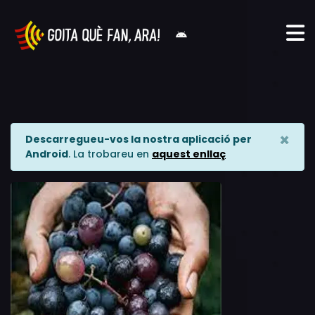
×
Descarregueu-vos la nostra aplicació per
Android
. La trobareu en
aquest enllaç