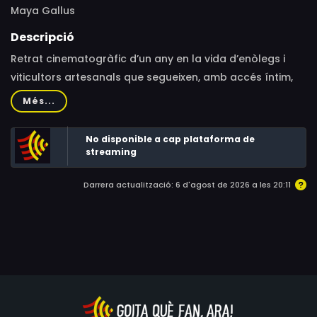
Maya Gallus
Descripció
Retrat cinematogràfic d’un any en la vida d’enòlegs i
viticultors artesanals que segueixen, amb accés íntim,
els reptes i els possibles desamors del que es necessita
Més...
per produir una ampolla de vi excepcional.
No disponible a cap plataforma de
streaming
Darrera actualització: 6 d'agost de 2026 a les 20:11