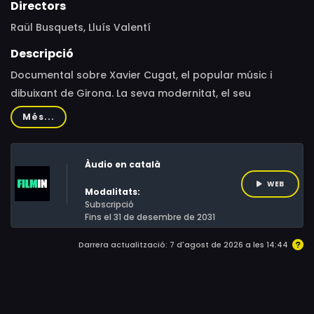
Directors
Raül Busquets, Lluís Valentí
Descripció
Documental sobre Xavier Cugat, el popular músic i
dibuixant de Girona. La seva modernitat, el seu
excentricisme i el seu magnetisme mediàtic continuen
Més...
vigents.El documental s'acosta al geni de Girona com a
personatge universal i a la seva aportació en la creació
Àudio en català
d'una forma musical inèdita, personal i impetuosa, que
parteix de la música llatina integrant-la a la música
WEB
Modalitats:
moderna.
Subscripció
Fins el 31 de desembre de 2031
Darrera actualització: 7 d'agost de 2026 a les 14:44