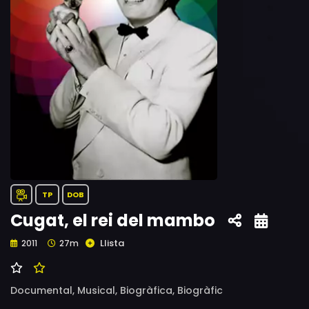
TP
DOB
Cugat, el rei del mambo
Llista
2011
27m
Documental,
Musical,
Biogràfica,
Biogràfic