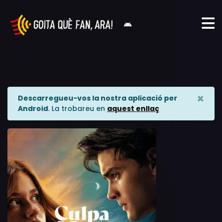
×
Descarregueu-vos la nostra aplicació per
Android
. La trobareu en
aquest enllaç