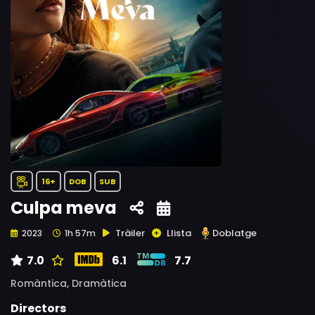
16+
DOB
SUB
Culpa meva
Tràiler
Llista
Doblatge
2023
1h 57m
7.0
6.1
7.7
Romàntica,
Dramàtica
Directors