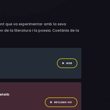
d, Guilhem Fabre, Alexia Giordano
ndent que va experimentar amb la seva
n de la literatura i la poesia. Coetània de la
na de les autores més influents de la França
WEB
atalà:
RECLAMA-HO