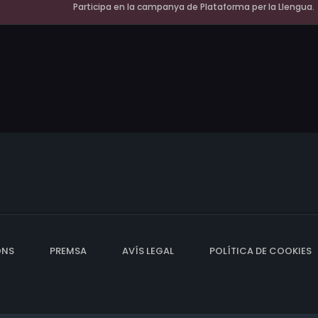
Participa en la campanya de Plataforma per la Llengua.
ONS
PREMSA
AVÍS LEGAL
POLÍTICA DE COOKIES