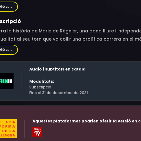
nier, Mélodie Richard, Emilien Diard-Detoeuf, Damien Bonnar
Més...
scripció
ra la història de Marie de Régnier, una dona lliure i indepe
ualitat al seu torn que va collir una prolífica carrera en el mó
bé escriptora Colette, Marie de Régnier es va convertir en u
Més...
principis de segle.
Àudio i subtítols en català
Modalitats:
Subscripció
Fins el 31 de desembre de 2031
Aquestes plataformes podrien oferir la versió en c