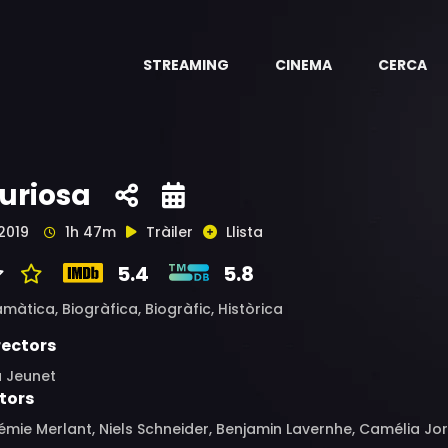
STREAMING
CINEMA
CERCA
uriosa
2019
1h 47m
Tràiler
Llista
5.4
5.8
amàtica,
Biogràfica,
Biogràfic,
Històrica
rectors
u Jeunet
tors
mie Merlant, Niels Schneider, Benjamin Lavernhe, Camélia Jor