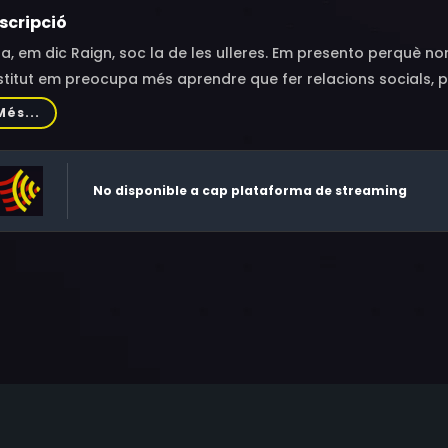
scripció
la, em dic Raign, soc la de les ulleres. Em presento perquè
nstitut em preocupa més aprendre que fer relacions socials, 
 tan estudiosos com jo, i en Brett és una mica desastre. Tot
Més...
ntífics que són autèntiques aventures. Hem descobert que a l
rada secreta. Porta a un laberint de túnels plens de trampes
nventor Alexander Graham Bell. És fabulós!
No disponible a cap plataforma de streaming