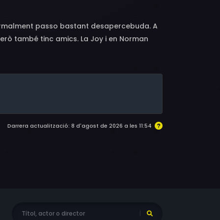
 normalment passo bastant desapercebuda. A
però també tinc amics. La Joy i en Norman
s quatre hem d'unir forces en molts reptes
a sala dels castigats de l'escola hi ha una
 que protegeixen el laboratori ocult de
Darrera actualització: 8 d'agost de 2026 a les 11:54