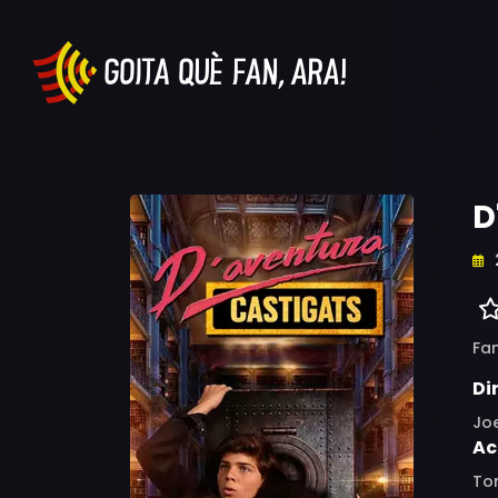
D
Fam
Di
Jo
Ac
Tom