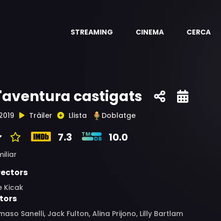
STREAMING
CINEMA
CERCA
'aventura castigats
2019
Tràiler
Llista
Doblatge
7.3
10.0
iliar
rectors
e Kicak
tors
aso Sanelli, Jack Fulton, Alina Prijono, Lilly Bartlam