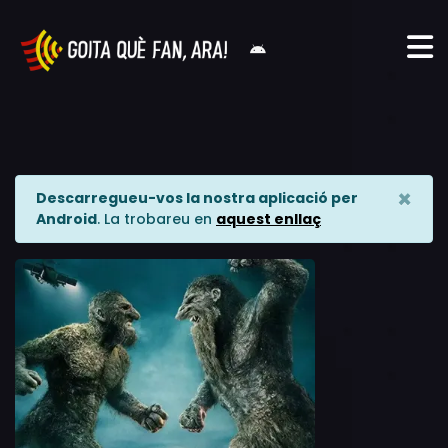
×
Descarregueu-vos la nostra aplicació per
Android
. La trobareu en
aquest enllaç