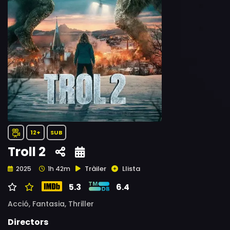
12+
SUB
Troll 2
Tràiler
Llista
2025
1h 42m
5.3
6.4
Acció,
Fantasia,
Thriller
Directors