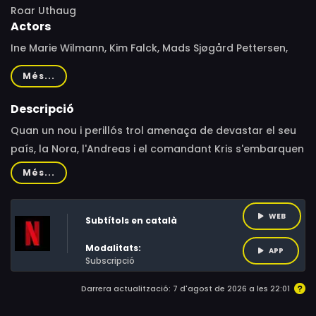
Roar Uthaug
Actors
Ine Marie Wilmann, Kim Falck, Mads Sjøgård Pettersen,
Sara Khorami, Karoline Viktoria Sletteng Garvang, Anne
Més...
Krigsvoll, Kim S. Falck-Jørgensen, Duc Mai-The, Jon Ketil
Johnsen, Ola G. Furuseth, Yusuf Toosh Ibra, Gard B.
Descripció
Eidsvold, Dennis Storhøi, Ágota Dunai, Molly Feeley, Thea
Quan un nou i perillós trol amenaça de devastar el seu
Borring Lande, Trond Magnum, Ingrid Vollan, Erlend
país, la Nora, l'Andreas i el comandant Kris s'embarquen
Norås
a la missió més perillosa de les seves vides.
Més...
WEB
Subtítols en català
Modalitats:
APP
Subscripció
Darrera actualització: 7 d'agost de 2026 a les 22:01