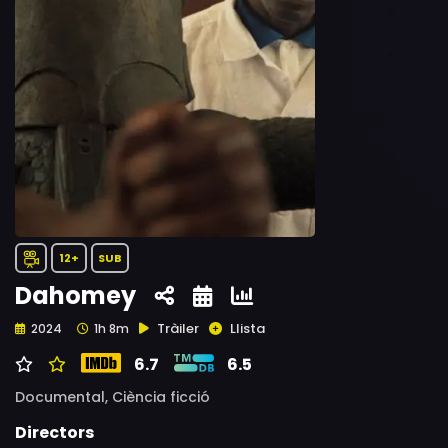
12+
SUB
Dahomey
Tràiler
Llista
2024
1h 8m
6.7
6.5
Documental,
Ciència ficció
Directors