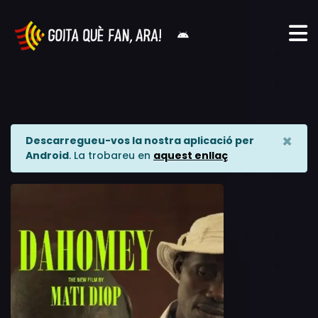
×
Descarregueu-vos la nostra aplicació per
Android
. La trobareu en
aquest enllaç