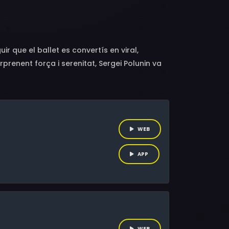
ina, Salvatore Scalzo, Julie Kavanagh
 que el ballet es convertís en viral,
renent força i serenitat, Sergei Polunin va
r ballarí de la història del Royal Ballet.
nar, a prop de la destrucció personal per
èntica càrrega per a ell.
WEB
APP
WEB