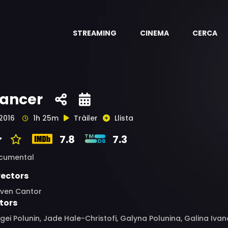
STREAMING
CINEMA
CERCA
ancer
2016
1h 25m
Tràiler
Llista
7.8
7.3
cumental
rectors
even Cantor
tors
gei Polunin, Jade Hale-Christofi, Galyna Polunina, Galina Iva