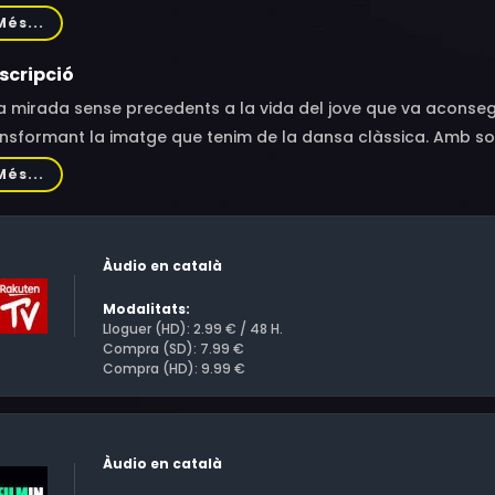
entino Zucchetti, Igor Zelensky, David LaChapelle, Valia Polun
Més...
scripció
 mirada sense precedents a la vida del jove que va aconseguir
nsformant la imatge que tenim de la dansa clàssica. Amb sorp
ompre en el món de la dansa convertint-se en el més jove prime
Més...
 25 anys, i en el punt més alt de la seva carrera, va abando
pa de la fama. El seu talent, més que un regal, va ser una aut
Àudio en català
Modalitats:
Lloguer (HD): 2.99 € / 48 H.
Compra (SD): 7.99 €
Compra (HD): 9.99 €
Àudio en català