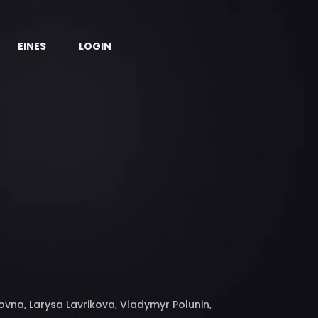
EINES
LOGIN
novna, Larysa Lavrikova, Vladymyr Polunin,