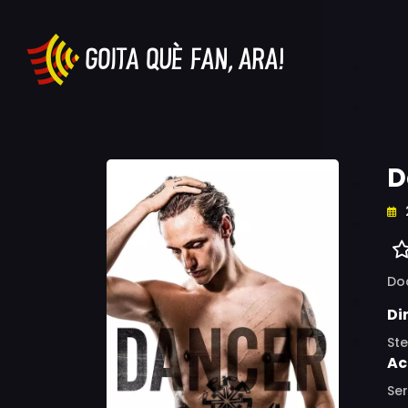
D
Do
Di
St
Ac
Ser