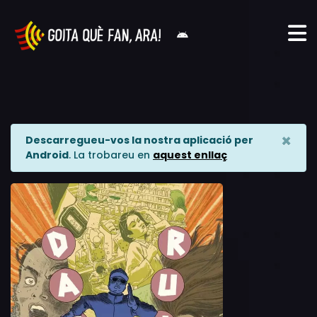
×
Descarregueu-vos la nostra aplicació per
Android
. La trobareu en
aquest enllaç