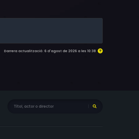
son, James Walker, Phil Nice, Anthony Collin,
son, Jonathan Leigh
Darrera actualització: 6 d'agost de 2026 a les 10:38