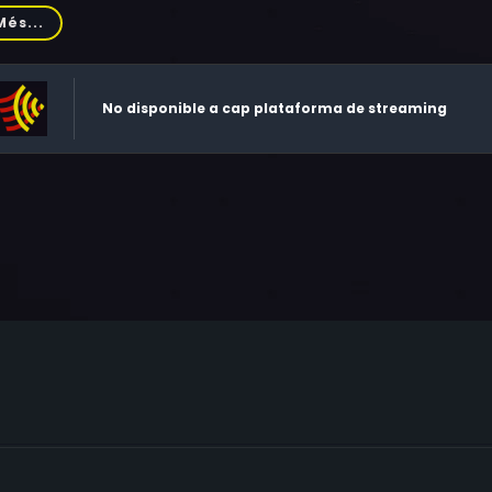
l, Ronald Pickup, John Woodvine, William Armstrong, Ceri Jack
Més...
hn Grillo, Jonathan Adams, Andrew MacLachlan, Richard Cubi
No disponible a cap plataforma de streaming