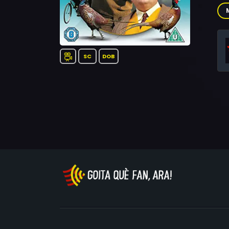
Nai
Jo
SC
DOB