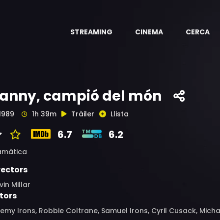
STREAMING
CINEMA
CERCA
anny, campió del món
1989
1h 39m
Tràiler
Llista
6.7
6.2
amàtica
rectors
in Millar
tors
emy Irons, Robbie Coltrane, Samuel Irons, Cyril Cusack, Micha