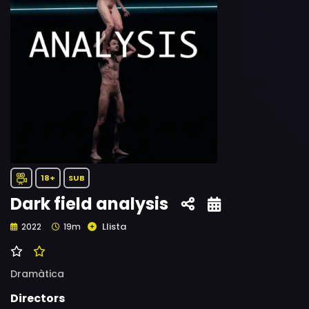
18+
SUB
Dark field analysis
Llista
2022
19m
Dramàtica
Directors