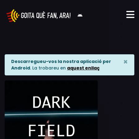
×
Descarregueu-vos la nostra aplicació per
Android
. La trobareu en
aquest enllaç