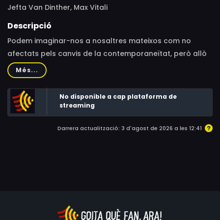
Jefta Van Dinther, Max Vitali
Descripció
Podem imaginar-nos a nosaltres mateixos com no
afectats pels canvis de la contemporaneïtat, però allò
orgànic i sintètic s'han fusionat. En Dark Field Analysis
Més...
(Anàlisi de Camp Fosc), ens submergim en la
desconcertant estranyesa del jo interior, del que sovint
No disponible a cap plataforma de
roman ocult: anatòmica, psicològica i espiritualment.
streaming
Darrera actualització: 3 d'agost de 2026 a les 12:41