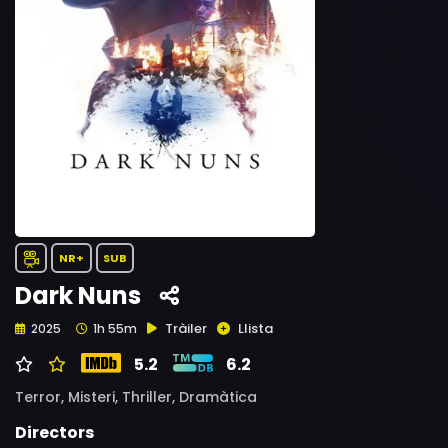
NR+
SUB
Dark Nuns
Tràiler
Llista
2025
1h 55m
5.2
6.2
Terror,
Misteri,
Thriller,
Dramàtica
Directors