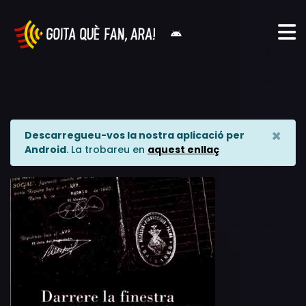
×
Descarregueu-vos la nostra aplicació per
Android
. La trobareu en
aquest enllaç