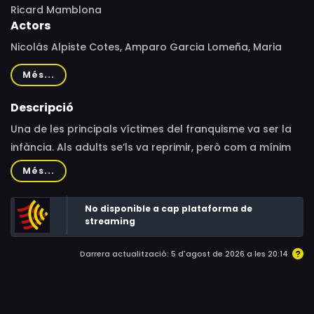
Ricard Mamblona
Actors
Nicolás Alpiste Cotes, Amparo Garcia Lomeña, Maria
Lucas Ferrer, Eva Molló Novoa, Laia Febrero Tamayo,
Més...
Marc Febrero Tamayo, Sara Rodríguez Espies, Neus
Garcia i Ràfols, Elena Ràfols i Yuste, Maria Verdú i Guinot
Descripció
Una de les principals víctimes del franquisme va ser la
infància. Als adults se’ls va reprimir, però com a mínim
havien tingut temps de formar-se, mentre que els
Més...
infants, no van tindre alternativa, la repressió per a ells
va ser absoluta.
No disponible a cap plataforma de
streaming
Darrera actualització: 5 d'agost de 2026 a les 20:14