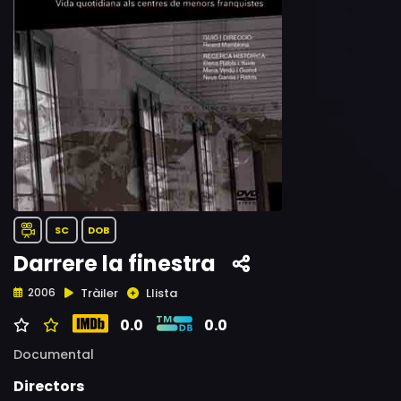
SC
DOB
Darrere la finestra
Tràiler
Llista
2006
0.0
0.0
Documental
Directors