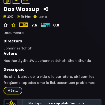
SC
SUB
Das Wassup
Llista
2017
1h 36m
7.6
8.0
Documental
Directors
Johannes Schaff
Actors
Heather Aydin, JWL, Johannes Schaff, Shon, Shunda
Descripció
Els alts i baixos de la vida a la carretera, així com les
freqüents topades amb la llei, accentuen problemes
d'ansietat i la col·lisió de caràcters en una pel·lícula que
Més...
també és la història de l'esforç col·lectiu d'un grup de
gran diversitat racial.
No disponible a cap plataforma de