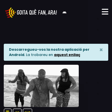
×
Descarregueu-vos la nostra aplicació per
Android
. La trobareu en
aquest enllaç