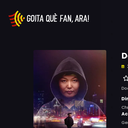
D
Do
Di
Chr
Ac
Ge