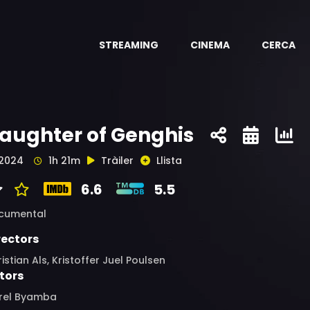
STREAMING
CINEMA
CERCA
aughter of Genghis
2024
1h 21m
Tràiler
Llista
6.6
5.5
cumental
rectors
istian Als, Kristoffer Juel Poulsen
tors
rel Byamba