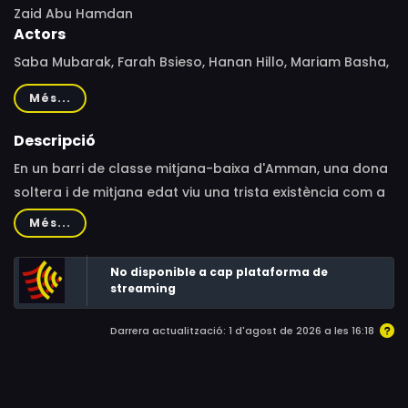
Zaid Abu Hamdan
Actors
Saba Mubarak, Farah Bsieso, Hanan Hillo, Mariam Basha,
Khalid Al Tarifi, Mohammad Al Jizawi, Yasmina El Abd,
Més...
Ahmad Srour, Haifa Al-Agha
Descripció
En un barri de classe mitjana-baixa d'Amman, una dona
soltera i de mitjana edat viu una trista existència com a
cosidora local i cuidadora del seu pare. Després que el
Més...
seu pare la vegi amb un vestit de núvia que està
arreglant per a la seva cosina, el pare desapareix. Es
No disponible a cap plataforma de
reunirà amb les seves germanes, després de molt de
streaming
temps, per a trobar-lo. Malgrat les seves diferències,
Darrera actualització: 1 d'agost de 2026 a les 16:18
totes saben que tenen un paper secundari en la
societat pel fet de ser dones.