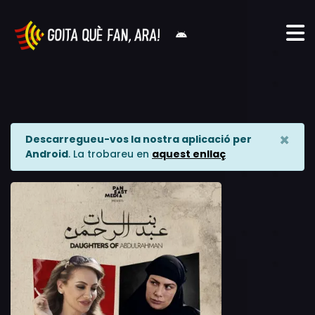
×
Descarregueu-vos la nostra aplicació per
Android
. La trobareu en
aquest enllaç