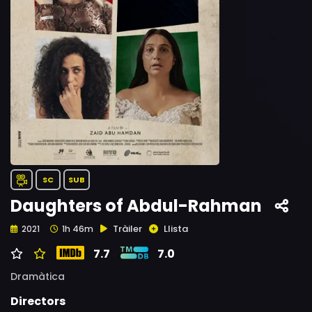
SC
SUB
Daughters of Abdul-Rahman
Tràiler
Llista
2021
1h 46m
7.7
7.0
Dramàtica
Directors