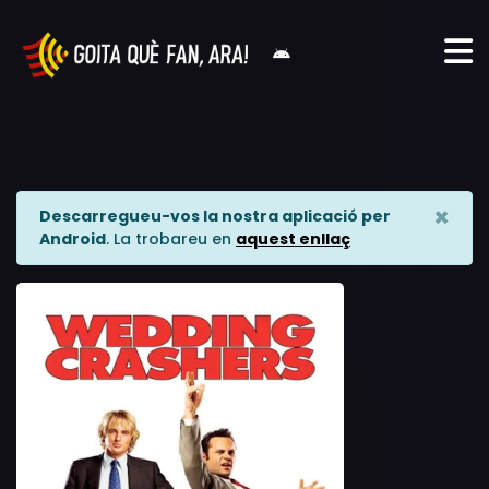
×
Descarregueu-vos la nostra aplicació per
Android
. La trobareu en
aquest enllaç