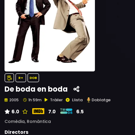
R+
DOB
De boda en boda
Tràiler
Llista
Doblatge
2005
1h 59m
6.0
7.0
6.5
Comèdia,
Romàntica
Directors