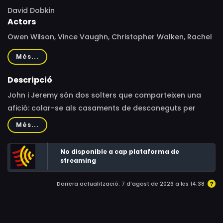
David Dobkin
Actors
Owen Wilson, Vince Vaughn, Christopher Walken, Rachel
McAdams, Isla Fisher, Jane Seymour, Ellen Albertini Dow,
Més...
Keir O'Donnell, Bradley Cooper, Ron Canada, Henry
Gibson, Dwight Yoakam, Rebecca De Mornay, David
Descripció
Conrad, Jennifer Alden, Geoff Stults, Diora Baird, Kathryn
John i Jeremy són dos solters que comparteixen una
Joosten, Naureen Zaim, Norma Michaels, James Carville,
afició: colar-se als casaments de desconeguts per
Will Ferrell, John McCain, Lindsay Schoneweis, Kelsey
degustar el menú i seduir les convidades que somien
Més...
Wedeen, Rachel Sterling, Camille Anderson, Ivana
trobar marit.
Bozilovic, Tanaya Nicole, Brian T. Lynch
No disponible a cap plataforma de
streaming
Darrera actualització: 7 d'agost de 2026 a les 14:38