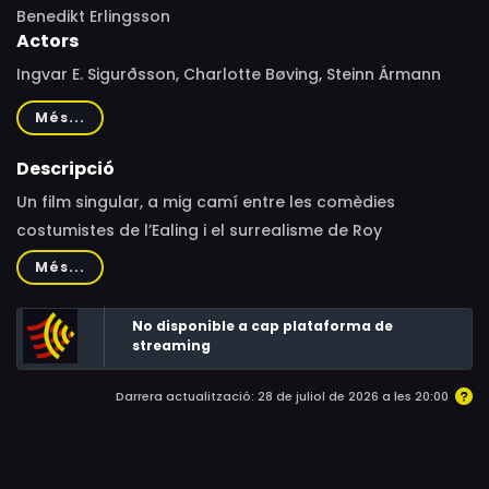
Benedikt Erlingsson
Actors
Ingvar E. Sigurðsson, Charlotte Bøving, Steinn Ármann
Magnússon, Kristbjörg Kjeld, Helgi Björnsson, Kjartan
Més...
Ragnarsson, Sigríður María Egilsdóttir, Juan Camillo
Roman Estrada, Johann Pall Oddson, Halldóra
Descripció
Geirharðsdóttir, Vilborg Halldórsdóttir, Kash Erden
Un film singular, a mig camí entre les comèdies
Baater, Atli Rafn Sigurðsson, Ólafur Flosason, Erlingur
costumistes de l’Ealing i el surrealisme de Roy
Gíslason, Hallmar Sigurðsson, Kjartan Bjargmundsson,
Andersson, que enllaça petites històries d’un llogaret
Més...
María Ellingsen, Svandís Dóra Einarsdóttir, Juris
rural.
Zablockis, Ikor Lezhenko
No disponible a cap plataforma de
streaming
Darrera actualització: 28 de juliol de 2026 a les 20:00