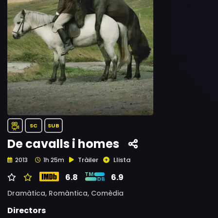
SC
SUB
De cavalls i homes
Tràiler
Llista
2013
1h 25m
6.8
6.9
Dramàtica,
Romàntica,
Comèdia
Directors