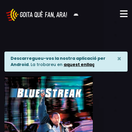
×
Descarregueu-vos la nostra aplicació per
Android
. La trobareu en
aquest enllaç