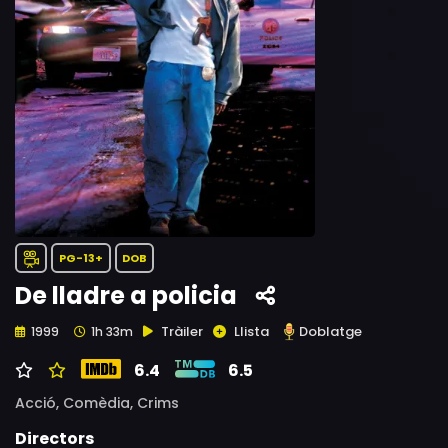
PG-13+
DOB
De lladre a policia
Tràiler
Llista
Doblatge
1999
1h 33m
6.4
6.5
Acció,
Comèdia,
Crims
Directors