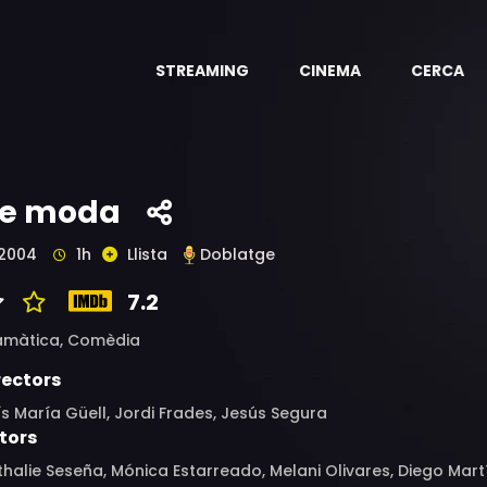
STREAMING
CINEMA
CERCA
e moda
2004
1h
Llista
Doblatge
7.2
amàtica,
Comèdia
rectors
ís María Güell, Jordi Frades, Jesús Segura
tors
halie Seseña, Mónica Estarreado, Melani Olivares, Diego Martí