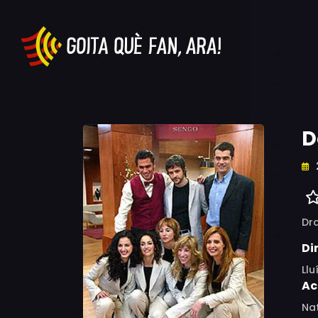
D
Dr
Di
Llu
Ac
Nat