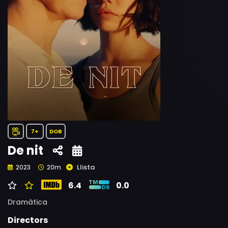
7+
DOB
De nit
Llista
2023
20m
6.4
0.0
Dramàtica
Directors