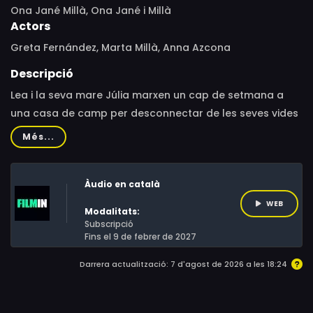
Ona Jané Millà, Ona Jané i Millà
Actors
Greta Fernández, Marta Millà, Anna Azcona
Descripció
Lea i la seva mare Júlia marxen un cap de setmana a
una casa de camp per desconnectar de les seves vides
urbanes i atrafegades. L’eclipsi de lluna farà esclatar el
Més...
conflicte profund que les incomunica i les ajudarà a
retrobar-se.
Àudio en català
WEB
Modalitats:
Subscripció
Fins el 9 de febrer de 2027
Darrera actualització: 7 d'agost de 2026 a les 18:24