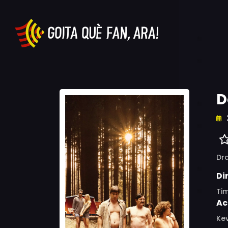
D
Dr
Di
Tim
Ac
Kev