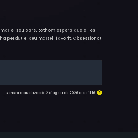
Frank Vercruyssen, Peter Gorissen, Françoise
genia Brendes, Andreas Perschewski, Valentijn
 mor el seu pare, tothom espera que ell es
: ha perdut el seu martell favorit. Obsessionat
 com metafísica.
Darrera actualització: 2 d'agost de 2026 a les 11:16