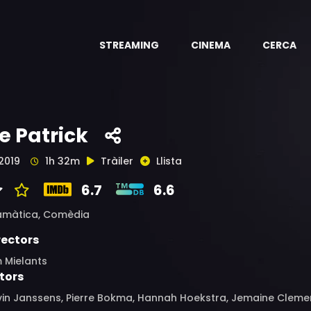
STREAMING
CINEMA
CERCA
e Patrick
2019
1h 32m
Tràiler
Llista
6.7
6.6
amàtica,
Comèdia
rectors
 Mielants
tors
in Janssens, Pierre Bokma, Hannah Hoekstra, Jemaine Clement