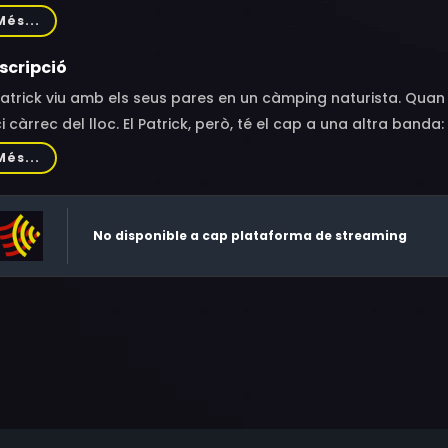
ux, Tine Van den Wyngaert, Katelijne Damen, Josse De Pauw, 
Més...
chéry, Ariane van Vliet, Janne Desmet, Louis van der Waal, Ev
aenens
scripció
Patrick viu amb els seus pares en un càmping naturista. Quan
i càrrec del lloc. El Patrick, però, té el cap a una altra banda
 recuperar l’objecte perdut, iniciarà una cerca tan concreta
Més...
No disponible a cap plataforma de streaming