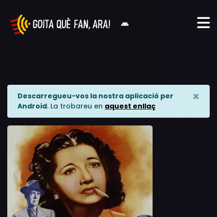
×
Descarregueu-vos la nostra aplicació per
Android
. La trobareu en
aquest enllaç