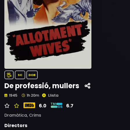
SC
DOB
De professió, mullers
Llista
1945
1h 20m
6.0
6.7
Dramàtica,
Crims
Directors