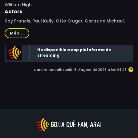
William Nigh
Actors
Kay Francis, Paul Kelly, Otto Kruger, Gertrude Michael,
Teala Loring, Bernard Nedell, Anthony Warde, Matty Fain,
Més...
Jonathan Hale, Selmer Jackson, Terry Frost, Reid
Kilpatrick, Doris Lloyd, Marcelle Corday, Evelyn Eaton,
No disponible a cap plataforma de
Michael Browne, Elizabeth Wright, Sarah Edwards, John
streaming
Elliott
Darrera actualització: 6 d'agost de 2026 a les 04:23