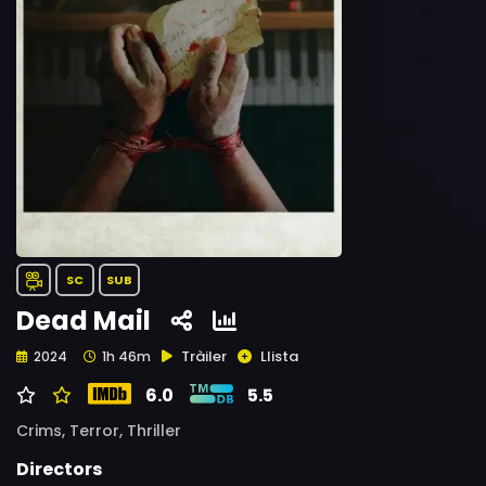
SC
SUB
Dead Mail
Tràiler
Llista
2024
1h 46m
6.0
5.5
Crims,
Terror,
Thriller
Directors