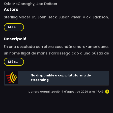
Kyle McConaghy, Joe DeBoer
Actors
Sterling Macer Jr., John Fleck, Susan Priver, Micki Jackson,
Tomas Boykin, Nick Heyman, Sean Heyman, Aaron Phifer,
Més...
Michael Cambridge, Micah Fitzgerald, Sharieff Walters,
David Willis, Joseph Lopez, Josh Harp, Shelby Sulak,
Descripció
Alyssa Brayboy, Jackie Green, Shelby Shea, Robin D.
En una desolada carretera secundària nord-americana,
Stanton, Michael J. Gwynn
un home lligat de mans s’arrossega cap a una bústia de
correus i aconsegueix esmunyir un missatge de socors
Més...
tacat de sang abans de ser apercebut per una figura
misteriosa.
No disponible a cap plataforma de
streaming
Darrera actualització: 4 d'agost de 2026 a les 17:43