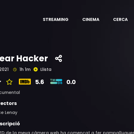
STREAMING
CINEMA
CERCA
ear Hacker
2021
1h 1m
Llista
5.6
0.0
cumental
rectors
ce Lenay
scripció
 LED de la meva càmera web ha començat a fer pampallugues 