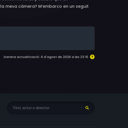
 a la meva càmera? M’embarco en un seguit
issera.
Darrera actualització: 6 d'agost de 2026 a les 23:15