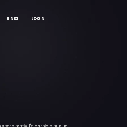
EINES
LOGIN
sense motiu. És possible que un