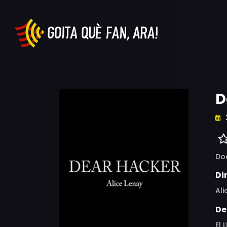
D
Do
Di
Ali
De
El