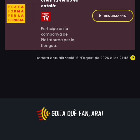
oferir la versió en
català:
mitjans de comunicació, la ciutat es pregunta si aquest
venjador és un àngel guardià... o un simple justicier.
RECLAMA-HO
Participa en la
campanya de
Plataforma per la
Llengua.
Darrera actualització: 6 d'agost de 2026 a les 21:48