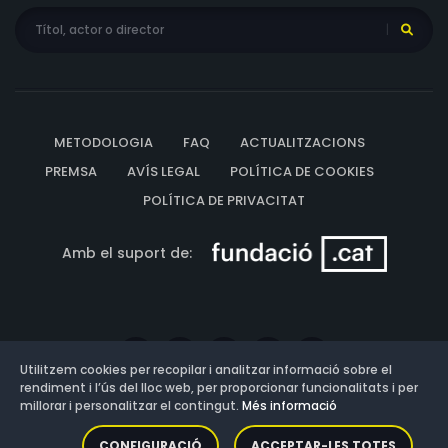
METODOLOGIA
FAQ
ACTUALITZACIONS
PREMSA
AVÍS LEGAL
POLÍTICA DE COOKIES
POLÍTICA DE PRIVACITAT
Amb el suport de:
Utilitzem cookies per recopilar i analitzar informació sobre el
rendiment i l’ús del lloc web, per proporcionar funcionalitats i per
millorar i personalitzar el contingut.
Més informació
Versió: 3.13.0.202607011342
CONFIGURACIÓ
ACCEPTAR-LES TOTES