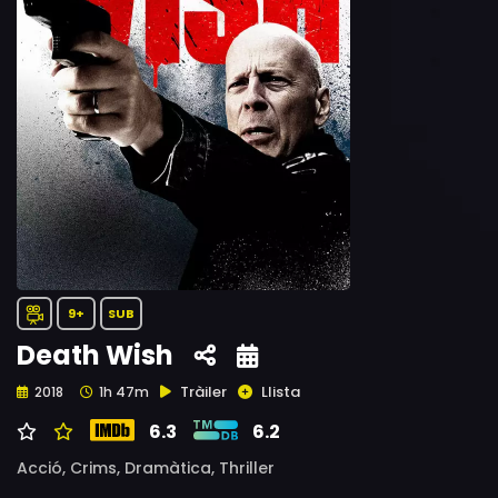
9+
SUB
Death Wish
Tràiler
Llista
2018
1h 47m
6.3
6.2
Acció,
Crims,
Dramàtica,
Thriller