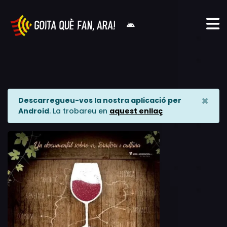
×
Descarregueu-vos la nostra aplicació per
Android
. La trobareu en
aquest enllaç