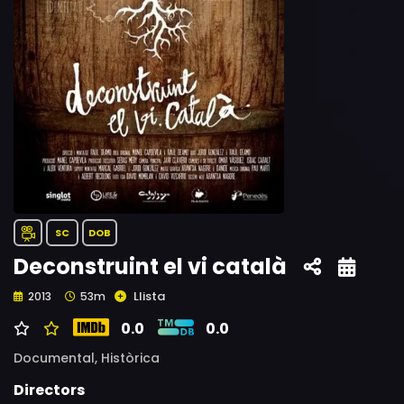
SC
DOB
Deconstruint el vi català
Llista
2013
53m
0.0
0.0
Documental,
Històrica
Directors