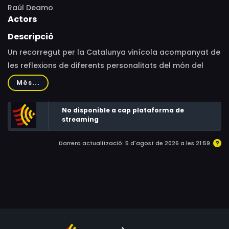
Raúl Deamo
Actors
Descripció
Un recorregut per la Catalunya vinícola acompanyat de
les reflexions de diferents personalitats del món del
vi. Història, territori, ecologia, singularitat genètica,
Més...
consum de próximidad... a mig camí entre el
documental i el reportatge aquesta obra pretén
No disponible a cap plataforma de
redescobrir una beguda que va arribar a Catalunya fa
streaming
2.700 anys i que avui forma part important de la
Darrera actualització: 5 d'agost de 2026 a les 21:59
identitat d'un poble. Raúl Deamo dirigeix aquesta òpera
prima, un projecte independent, col·laboratiu, finançat
mitjançant crowdfunding i amb vocació transmèdia que
ha trigat tres anys a completar-se.