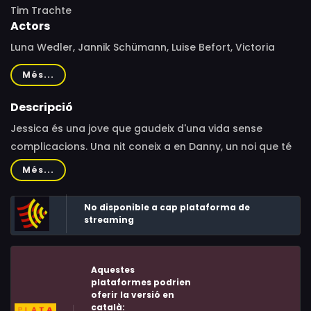
Tim Trachte
Actors
Luna Wedler, Jannik Schümann, Luise Befort, Victoria
Mayer, Stephan Kampwirth, Denis Moschitto, Frederick
Més...
Lau, Henry Horn, Kristin Hunold, Marta Martin, Jamie Bick,
Judith Paus, Axel Röhrle, Emil Schwarz, Julia Eiber, Lena
Descripció
Vogt
Jessica és una jove que gaudeix d'una vida sense
complicacions. Una nit coneix a en Danny, un noi que té
totes les qualitats que ella ha somniat.
Més...
No disponible a cap plataforma de
streaming
Aquestes
plataformes podrien
oferir la versió en
català: