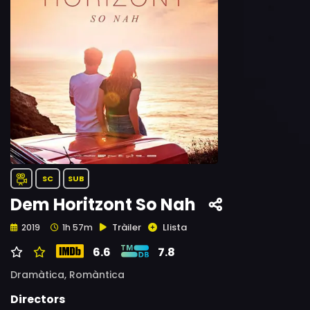
SC
SUB
Dem Horitzont So Nah
Tràiler
Llista
2019
1h 57m
6.6
7.8
Dramàtica,
Romàntica
Directors