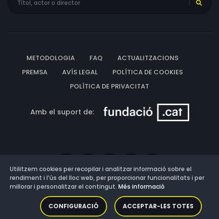
METODOLOGIA
FAQ
ACTUALITZACIONS
PREMSA
AVÍS LEGAL
POLÍTICA DE COOKIES
POLÍTICA DE PRIVACITAT
Amb el suport de:
Utilitzem cookies per recopilar i analitzar informació sobre el
rendiment i l’ús del lloc web, per proporcionar funcionalitats i per
millorar i personalitzar el contingut.
Més informació
Versió: 3.13.0.202607011342
CONFIGURACIÓ
ACCEPTAR-LES TOTES