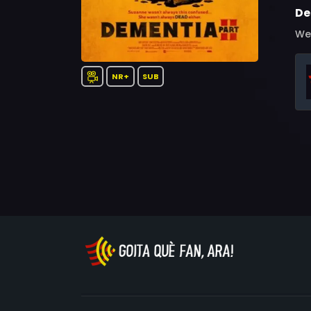
De
Wen
NR+
SUB