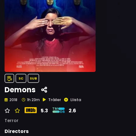
SC
SUB
Demons
Tràiler
Llista
2018
1h 23m
5.3
2.6
Terror
Directors