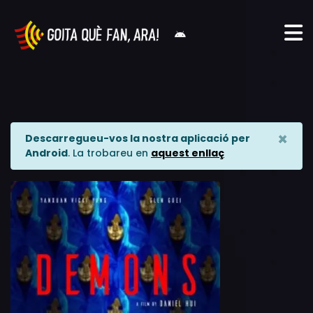
×
Descarregueu-vos la nostra aplicació per
Android
. La trobareu en
aquest enllaç