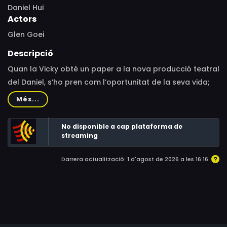
Daniel Hui
Actors
Glen Goei
Descripció
Quan la Vicky obté un paper a la nova producció teatral
del Daniel, s’ho pren com l’oportunitat de la seva vida;
però això serà el començament d’un abús sistemàtic
Més...
per part del Daniel. Desprotegida per part del seu
entorn, la Vicky decidirà que només ella pot intervenir en
No disponible a cap plataforma de
l’assumpte. Una sàtira de terror, sobre el poder, l’art i la
streaming
violència sistèmica que amaga la societat.
Darrera actualització: 1 d'agost de 2026 a les 16:16