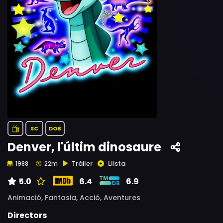
SC
DOB
Denver, l'últim dinosaure
Tràiler
Llista
1988
22m
5.0
6.4
6.9
Animació,
Fantasia,
Acció,
Aventures
Directors