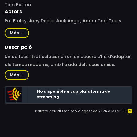
Tom Burton
Actors
Pat Fraley, Joey Dedio, Jack Angel, Adam Carl, Tress
MacNeille, June Foray, Cam Clarke, Brian Cummings, Rob
Més...
Paulsen, Kath Soucie, Frank Welker, Townsend Coleman
Descripció
Un ou fossilitzat eclosiona i un dinosaure s’ha d’adaptar
als temps moderns, amb l’ajuda dels seus amics.
Més...
No disponible a cap plataforma de
streaming
Darrera actualització: 5 d'agost de 2026 a les 21:08