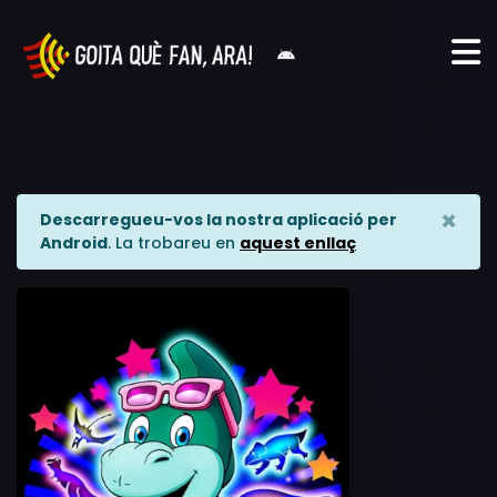
×
Descarregueu-vos la nostra aplicació per
Android
. La trobareu en
aquest enllaç