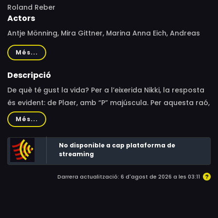
Roland Reber
Actors
Antje Mönning, Mira Gittner, Marina Anna Eich, Andreas
Pegler, Wolfgang Seidenberg, Iris Boss, Agnes Thi-Mai,
Més...
Norman Graue, Antonio Exacoustos, Ursula Berlinghof,
Klaus Rohrmoser, Ute Meisenheimer, Steffen Neder, Birgit
Descripció
Reutter, Thomas Kollhoff, Claire Plaut, Roland Reber,
De què té gust la vida? Per a l’eixerida Nikki, la resposta
Marcus B. Holzhauer, Elisa Oberzig, René Müller, Robert
és evident: de Plaer, amb “P” majúscula. Per aquesta raó,
Wagner, Albert Hartmair Jun.
aprofita totes les ocasions que se li presenten per
Més...
lliurar-se a l’hedonisme luxuriós.
No disponible a cap plataforma de
streaming
Darrera actualització: 6 d'agost de 2026 a les 03:11