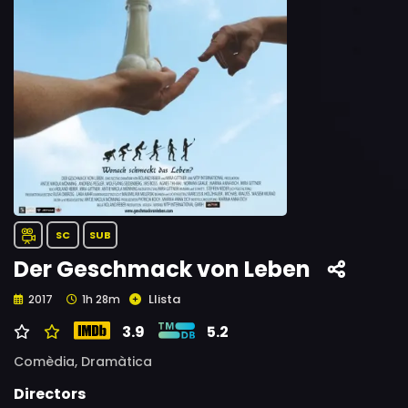
SC
SUB
Der Geschmack von Leben
Llista
2017
1h 28m
3.9
5.2
Comèdia,
Dramàtica
Directors