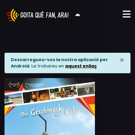
×
Descarregueu-vos la nostra aplicació per
Android
. La trobareu en
aquest enllaç