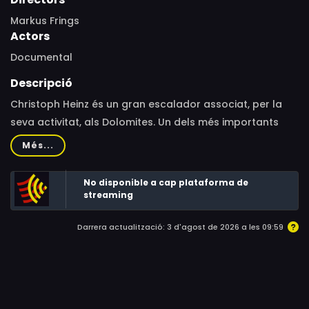
Markus Frings
Actors
Documental
Descripció
Christoph Heinz és un gran escalador associat, per la
seva activitat, als Dolomites. Un dels més importants
desafiaments que ha portat a terme ha estat l
Més...
´escalada de la cara nord de la Cima Grande de
Lavaredo en solitari.
No disponible a cap plataforma de
streaming
Darrera actualització: 3 d'agost de 2026 a les 09:59