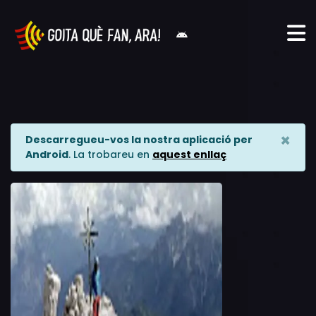
×
Descarregueu-vos la nostra aplicació per
Android
. La trobareu en
aquest enllaç