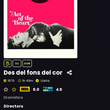
SC
DOB
Des del fons del cor
Llista
1970
1h 43m
6.0
4.5
Dramàtica
Directors