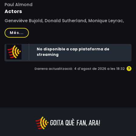
Paul Almond
Actors
Geneviève Bujold, Donald Sutherland, Monique Leyrac,
Sharon Acker, Eric House, Ratch Wallace, Billy Mitchell,
Més...
Gilles Vigneault, Jean Dalmain, Claude Jutra, François
Tassé, Jean Duceppe, Suzanne Langlois
No disponible a cap plataforma de
streaming
Darrera actualització: 4 d'agost de 2026 a les 18:32