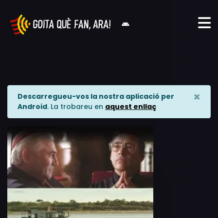
×
Descarregueu-vos la nostra aplicació per
Android
. La trobareu en
aquest enllaç