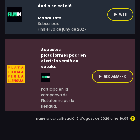
Gaudí a la millor pel·lícula per a televisió a la VII edició
Àudio en català
(2015).
WEB
Modalitats:
Subscripció
Fins el 30 de juny de 2027
Aquestes
plataformes podrien
oferir la versió en
català:
RECLAMA-HO
Participa en la
campanya de
Plataforma per la
Llengua.
Darrera actualització: 8 d'agost de 2026 a les 16:05