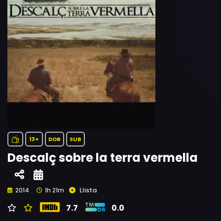
13+
DOB
SUB
Descalç sobre la terra vermella
Llista
2014
1h 21m
7.7
0.0