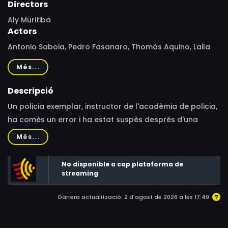
Directors
Aly Muritiba
Actors
Antonio Saboia, Pedro Fasanaro, Thomás Aquino, Laila
Garin, Zezita Matos, Luthero Almeida, Sandro Guerra,
Més...
Otavio Linhares, Cynthia Aparecida, Flávio Bauraqui, Leo
Miranda, Jandir Santin, Mazé Portugal, Michelle Pucci,
Descripció
Mauro Zanatta, Barbara Borgga, Francisco Fernandes,
Un policia exemplar, instructor de l'acadèmia de policia,
Hertz Félix
ha comès un error i ha estat suspès després d'una
investigació interna. Sense que res el lligui a la seva
Més...
ciutat, viatja a la recerca d’una noia que va conèixer per
internet.
No disponible a cap plataforma de
streaming
Darrera actualització: 2 d'agost de 2026 a les 17:49