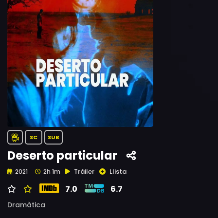
SC
SUB
Deserto particular
Tràiler
Llista
2021
2h 1m
7.0
6.7
Dramàtica