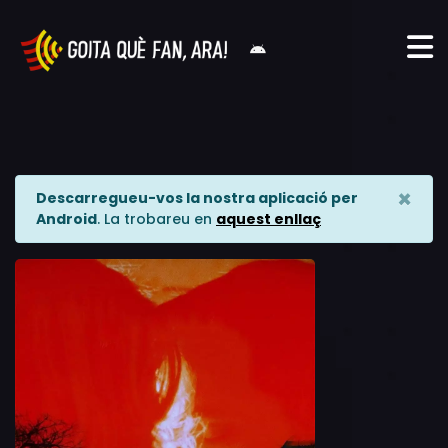
×
Descarregueu-vos la nostra aplicació per
Android
. La trobareu en
aquest enllaç