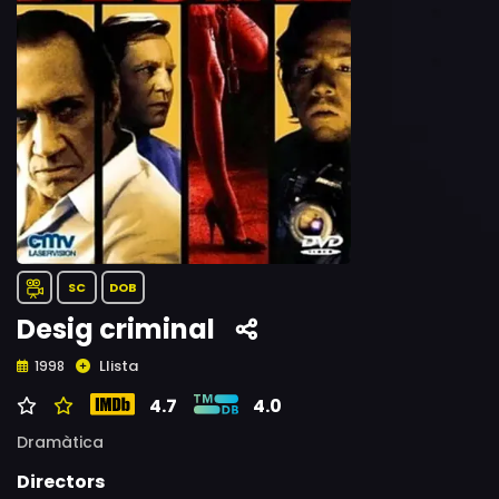
SC
DOB
Desig criminal
Llista
1998
4.7
4.0
Dramàtica
Directors