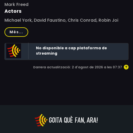
Mark Freed
Actors
Michael York, David Faustino, Chris Conrad, Robin Joi
Brown, Michael Bays, Jamie Anderson, Alicia Arden, Keri
Més...
Marrone, David Carradine, Rusty Meyers, Sandy Hackett,
Laurel Wiley, Steve Harris, Alan Palmer, William Romeo
No disponible a cap plataforma de
streaming
Darrera actualització: 2 d'agost de 2026 a les 07:37