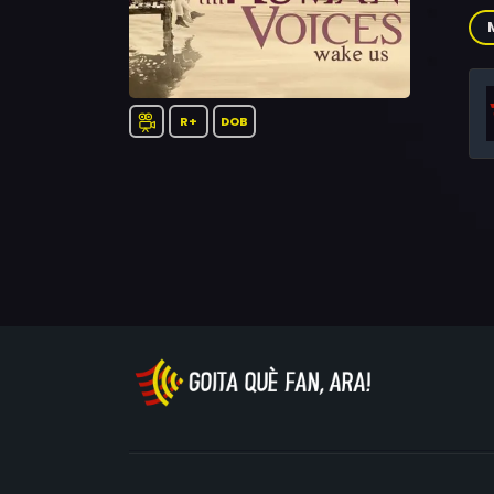
Kni
R+
DOB