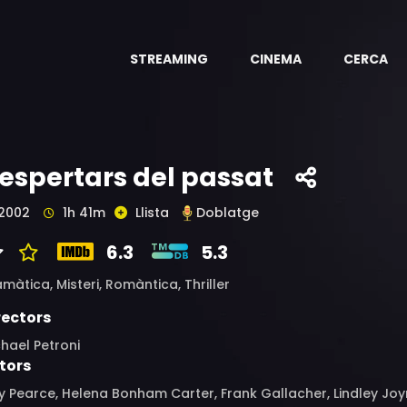
STREAMING
CINEMA
CERCA
espertars del passat
2002
1h 41m
Llista
Doblatge
6.3
5.3
amàtica,
Misteri,
Romàntica,
Thriller
rectors
hael Petroni
tors
 Pearce, Helena Bonham Carter, Frank Gallacher, Lindley Joy