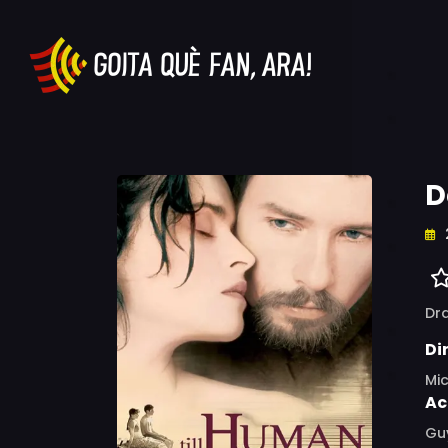
D
Dr
Di
Mic
Ac
Guy