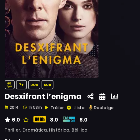
7+
DOB
SUB
Desxifrant l’enigma
Tràiler
Llista
Doblatge
2014
1h 53m
6.0
8.0
8.0
Thriller,
Dramàtica,
Històrica,
Bèl·lica