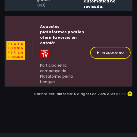
Wichard, Joshua Wichard
automàtica no
(HD)
revisada.
Aquestes
plataformes podrien
oferir la versió en
català:
RECLAMA-HO
Participa en la
campanya de
Plataforma per la
Llengua.
Darrera actualització: 6 d'agost de 2026 a les 03:33