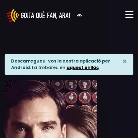
×
Descarregueu-vos la nostra aplicació per
Android
. La trobareu en
aquest enllaç