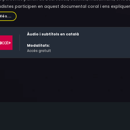
udistes participen en aquest documental coral i ens explique
Més...
Àudio i subtítols en català
Modalitats:
Accés gratuït