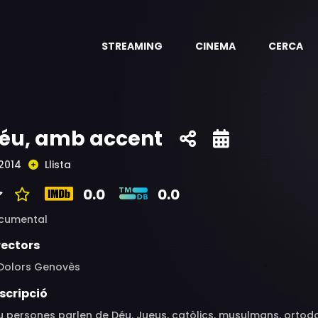
STREAMING
CINEMA
CERCA
éu, amb accent
2014
Llista
0.0
0.0
cumental
rectors
 Dolors Genovès
scripció
 persones parlen de Déu. Jueus, catòlics, musulmans, ortodo