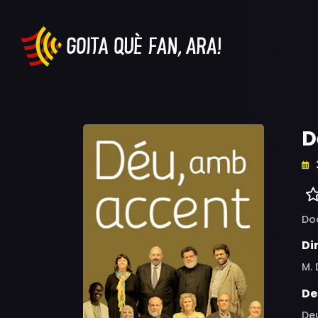
D
Do
Di
M.
De
Deu