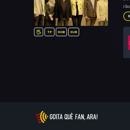
i b
TP
DOB
SUB