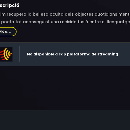
scripció
film recupera la bellesa oculta dels objectes quotidians ment
 poeta tot aconseguint una reeixida fusió entre el llenguatge 
matges i sons que reforcen l'experiència.
Més...
No disponible a cap plataforma de streaming