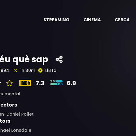
STREAMING
CINEMA
CERCA
éu què sap
1994
1h 30m
Llista
7.3
6.9
cumental
rectors
n-Daniel Pollet
tors
chael Lonsdale