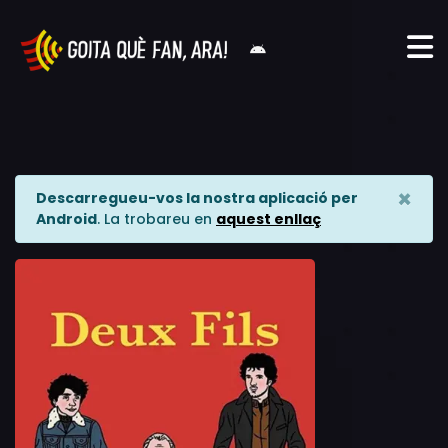
×
Descarregueu-vos la nostra aplicació per
Android
. La trobareu en
aquest enllaç