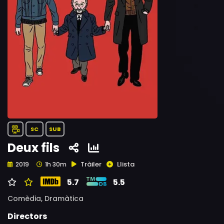
SC
SUB
Deux fils
Tràiler
Llista
2019
1h 30m
5.7
5.5
Comèdia,
Dramàtica
Directors