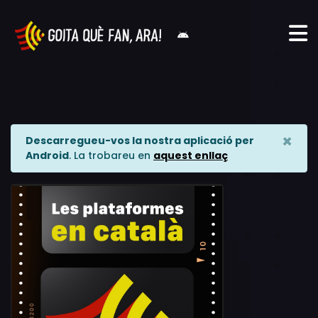
×
Descarregueu-vos la nostra aplicació per
Android
. La trobareu en
aquest enllaç