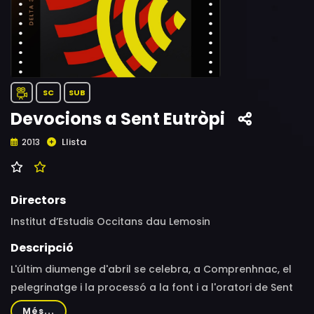
SC
SUB
Devocions a Sent Eutròpi
Llista
2013
Directors
Institut d’Estudis Occitans dau Lemosin
Descripció
L'últim diumenge d'abril se celebra, a Comprenhnac, el
pelegrinatge i la processó a la font i a l'oratori de Sent
Eutròpi. Les aigües de la font són conegudes al Llemosí
Més...