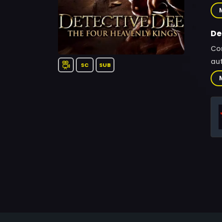
Wei
De
Co
aut
SC
SUB