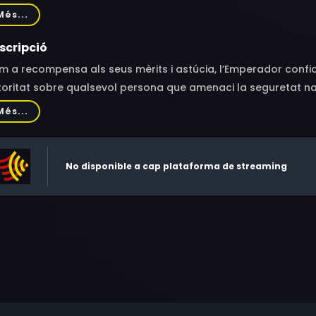
ran, Zhang Yiqian, Zhang Aoyue, Chien Sheng, Yang Yiwei, Li B
Més...
scripció
m a recompensa als seus mèrits i astúcia, l’Emperador conf
oritat sobre qualsevol persona que amenaci la seguretat naci
Més...
No disponible a cap plataforma de streaming