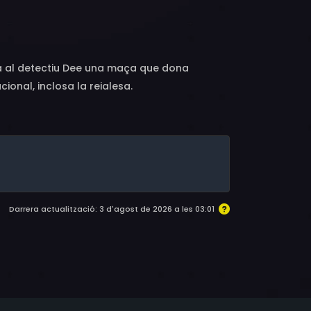
inglei, Wang Xichao, Guo Hui
ia al detectiu Dee una maça que dona
onal, inclosa la reialesa.
Darrera actualització: 3 d'agost de 2026 a les 03:01