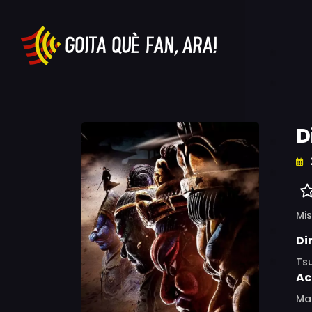
D
Mis
Di
Tsu
Ac
Mar