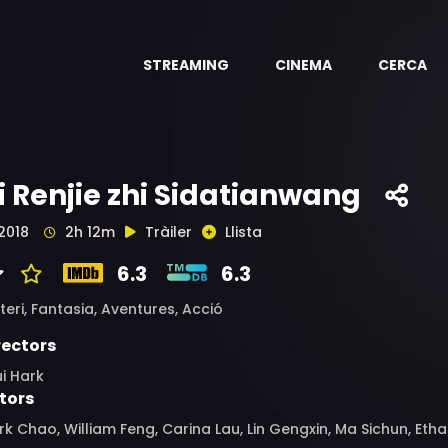
STREAMING
CINEMA
CERCA
i Renjie zhi Sidatianwang
2018
2h 12m
Tràiler
Llista
6.3
6.3
teri,
Fantasia,
Aventures,
Acció
rectors
i Hark
tors
k Chao, William Feng, Carina Lau, Lin Gengxin, Ma Sichun, Etha