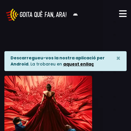
×
Descarregueu-vos la nostra aplicació per
Android
. La trobareu en
aquest enllaç