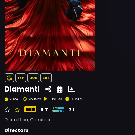
12+
DOB
SUB
Diamanti
Tràiler
Llista
2024
2h 15m
6.7
7.1
Dramàtica,
Comèdia
Directors