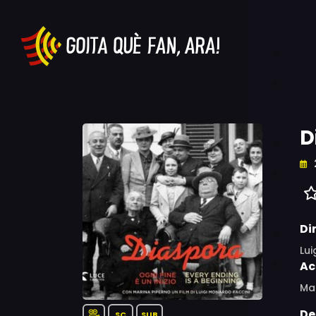
D
Di
Lui
Ac
Ma
De
SC
SUB