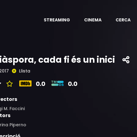
STREAMING
CINEMA
CERCA
iàspora, cada fi és un inici
2017
Llista
0.0
0.0
rectors
gi M. Faccini
tors
rina Piperno
scripció