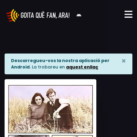
×
Descarregueu-vos la nostra aplicació per
Android
. La trobareu en
aquest enllaç