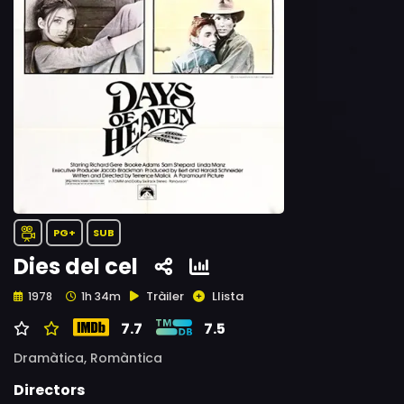
PG+
SUB
Dies del cel
Tràiler
Llista
1978
1h 34m
7.7
7.5
Dramàtica,
Romàntica
Directors