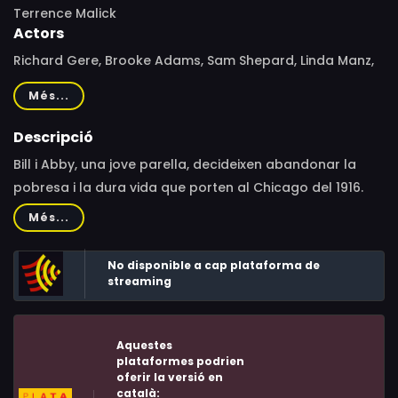
Terrence Malick
Actors
Richard Gere, Brooke Adams, Sam Shepard, Linda Manz,
Robert J. Wilke, Jackie Shultis, Stuart Margolin, Timothy
Més...
Scott, Gene Bell, Doug Kershaw, Richard Libertini, Frenchie
Lemond, Sahbra Markus, Bob Wilson, Muriel Jolliffe, John
Descripció
Wilkinson, King Cole, Terrence Malick
Bill i Abby, una jove parella, decideixen abandonar la
pobresa i la dura vida que porten al Chicago del 1916.
Tots dos i Linda, la germana de Bill, viatgen cap a les
Més...
grans camps de blat de Texas, on troben feina com a
bracers a una granja. Recollida la collita, el jove i ben
No disponible a cap plataforma de
patró, a qui fan creure que tots tres són germans, els
streaming
demana que es quedin perquè s'ha enamorat d'Abby.
Aquestes
plataformes podrien
oferir la versió en
català: