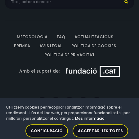
METODOLOGIA
FAQ
ACTUALITZACIONS
PREMSA
AVÍS LEGAL
POLÍTICA DE COOKIES
POLÍTICA DE PRIVACITAT
Amb el suport de:
Utilitzem cookies per recopilar i analitzar informació sobre el
rendiment i l’ús del lloc web, per proporcionar funcionalitats i per
millorar i personalitzar el contingut.
Més informació
Versió: 3.13.0.202607011342
CONFIGURACIÓ
ACCEPTAR-LES TOTES