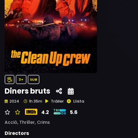
3+
SUB
Diners bruts
Tràiler
Llista
2024
1h 35m
4.2
5.6
Acció,
Thriller,
Crims
Directors