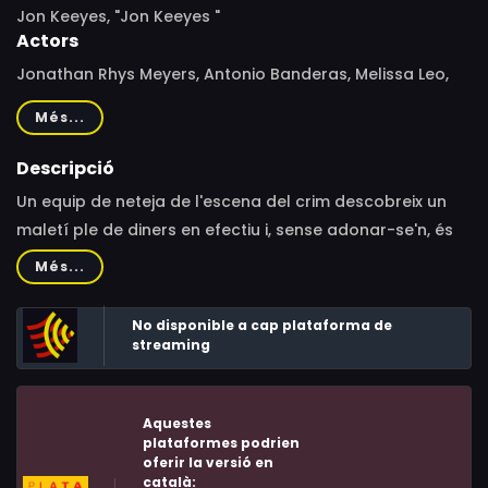
Jon Keeyes, "Jon Keeyes "
Actors
Jonathan Rhys Meyers, Antonio Banderas, Melissa Leo,
Swen Temmel, Conor Mullen, Jonathan Rhys-Meyers,
Més...
Ekaterina Baker, Leslie Stratton, Matthew Tompkins,
Laurence Kinlan, Andy Kellegher, Ian Toner, Lee Hunter,
Descripció
Gavin Coventry, Elaine Purdue
Un equip de neteja de l'escena del crim descobreix un
maletí ple de diners en efectiu i, sense adonar-se'n, és
enviat a una batalla amb mafiosos, dirigit per un cap
Més...
criminal despietat i corrupte i agents del govern que
estan entossudits a recuperar els diners.
No disponible a cap plataforma de
streaming
Aquestes
plataformes podrien
oferir la versió en
català: