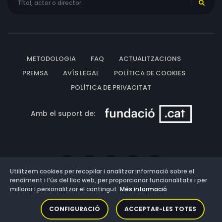
METODOLOGIA
FAQ
ACTUALITZACIONS
PREMSA
AVÍS LEGAL
POLÍTICA DE COOKIES
POLÍTICA DE PRIVACITAT
Amb el suport de:
Utilitzem cookies per recopilar i analitzar informació sobre el
rendiment i l’ús del lloc web, per proporcionar funcionalitats i per
millorar i personalitzar el contingut.
Més informació
Versió: 3.13.0.202607011342
CONFIGURACIÓ
ACCEPTAR-LES TOTES