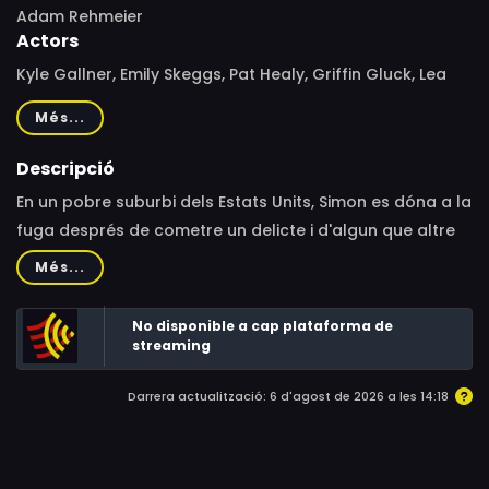
Adam Rehmeier
Actors
Kyle Gallner, Emily Skeggs, Pat Healy, Griffin Gluck, Lea
Thompson, Mary Lynn Rajskub, Ryan Malgarini, Nick
Més...
Chinlund, Kristin Condon, Shelby Alayne Antel, Sophie
Bolen, Gary Brunner, Fiona Colson, Lena Drake, Gregg
Descripció
Gilmore, Nico Greetham, Sidi Henderson, Lukas Jacob,
En un pobre suburbi dels Estats Units, Simon es dóna a la
Maxfield Lund, Quest M.C.O.D.Y., Hannah Marks, Marvwon,
fuga després de cometre un delicte i d'algun que altre
Jennifer McMahan, Charlie Newhart, Jennifer Prediger,
problema més amb la policia.
Més...
Sean Rogers, Brittany Sheets, Sam Ulrich, Ricky Wayne,
David Yow, Mary Anderson, Brian Andrus, Alaya Woods,
No disponible a cap plataforma de
Nevaeh Ashanti, Ryan Bean, Julia Qashat, Derek Brian
streaming
Demkowicz, Rema Fazal, Yancey Fuqua, Robert Laenen,
Dan Pesta, Ryan Stonewall, Darren Washington,
Darrera actualització: 6 d'agost de 2026 a les 14:18
Katherine Waddell, Kimberly Cruchon Brooks