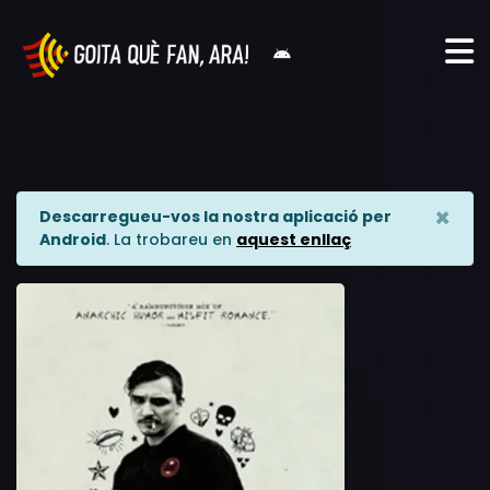
×
Descarregueu-vos la nostra aplicació per
Android
. La trobareu en
aquest enllaç