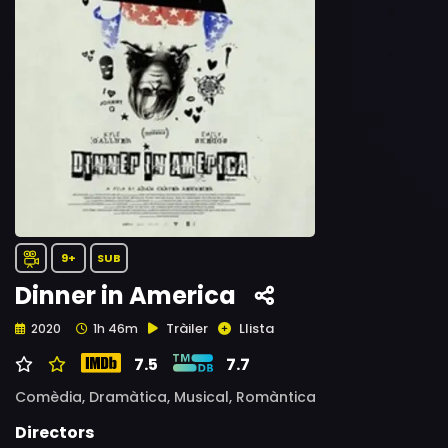
9+
SUB
Dinner in America
Tràiler
Llista
2020
1h 46m
7.5
7.7
Comèdia,
Dramàtica,
Musical,
Romàntica
Directors